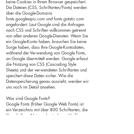
keine Cookies in Ihrem Browser gespeichert.
Die Dateien (CSS, Schriftarten/Fonts) werden
über die Google-Domains
fonts.googleapis.com und fonts.gstatic.com
angefordert. Laut Google sind die Anfragen
nach CSS und Schriften vollkommen getrennt
von allen anderen Google-Diensten. Wenn Sie
ein Google-Konto haben, brauchen Sie keine
Sorge haben, dass Ihre Google-Kontodaten,
während der Verwendung von Google Fonts,
an Google übermittelt werden. Google erfasst
die Nutzung von CSS (Cascading Style
Sheets) und der verwendeten Schriftarten und
speichert diese Daten sicher. Wie die
Datenspeicherung genau aussieht, werden wir
uns noch im Detail ansehen.
Was sind Google Fonts?
Google Fonts (früher Google Web Fonts) ist
ein Verzeichnis mit über 800 Schriftarten, die
Google Ihren Nutzern kostenlos zu Verfügung
stellen.
Viele dieser Schriftarten sind unter der SIL
Open Font License veröffentlicht, während