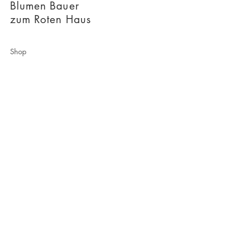
Blumen Bauer
zum Roten Haus
Shop
Über Uns
Kontakt
Impressum
Versand & Abholung
Bezahlmethoden
Datenschutz
FAQ
Besuchen Sie uns
Sigmund-Nachbauer-Str. 6