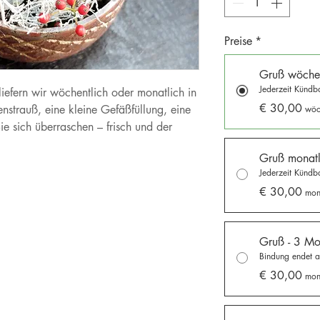
Preise
*
Gruß wöchen
Jederzeit Kündb
efern wir wöchentlich oder monatlich in
€ 30,00
enstrauß, eine kleine Gefäßfüllung, eine
wöc
ie sich überraschen – frisch und der
Gruß monatl
Jederzeit Kündb
€ 30,00
mon
Gruß - 3 Mo
Bindung endet 
€ 30,00
mon