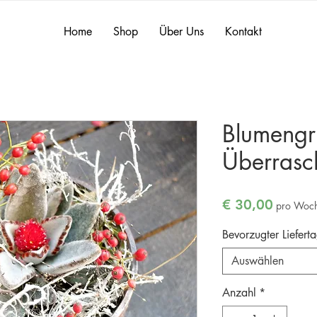
Home
Shop
Über Uns
Kontakt
Blumeng
Überras
Preis
€ 30,00
pro Woc
Bevorzugter Liefert
Auswählen
Anzahl
*