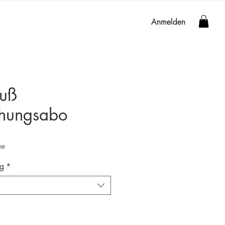
Anmelden
ruß
chungsabo
he
ag
*