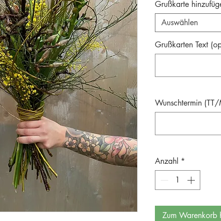
Grußkarte hinzufüg
Auswählen
Grußkarten Text (op
Wunschtermin (TT/M
Anzahl
*
Zum Warenkorb h