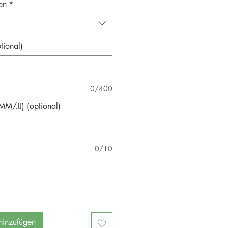
en
*
tional)
0/400
M/JJ) (optional)
0/10
inzufügen